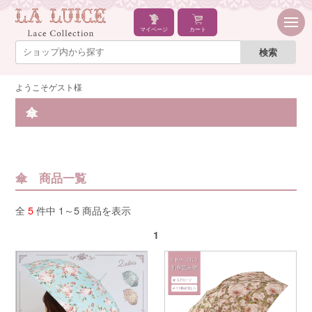
マイページ
カート
ようこそゲスト様
傘
傘 商品一覧
全
5
件中 1～5 商品を表示
1