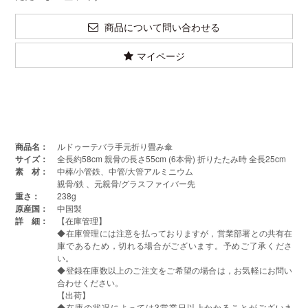
商品について問い合わせる
マイページ
商品名：
ルドゥーテバラ手元折り畳み傘
サイズ：
全長約58cm 親骨の長さ55cm (6本骨) 折りたたみ時 全長25cm
素 材：
中棒/小管鉄、中管/大管アルミニウム
親骨/鉄 、元親骨/グラスファイバー先
重さ：
238g
原産国：
中国製
詳 細：
【在庫管理】
◆在庫管理には注意を払っておりますが，営業部署との共有在
庫であるため，切れる場合がございます。予めご了承くださ
い。
◆登録在庫数以上のご注文をご希望の場合は，お気軽にお問い
合わせください。
【出荷】
◆在庫の状况によっては3営業日以上かかることがございま