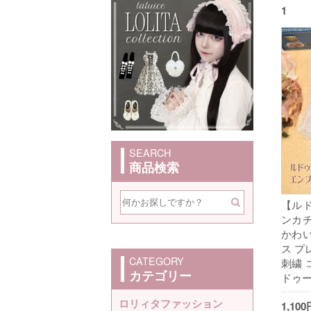
1
SEARCH
商品検索
【ル
ンカチ
かわい
ス プ
CATEGORY
刺繍 
カテゴリー
ドゥー
ロリィタファッション
1,1