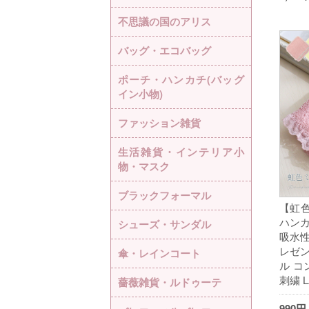
不思議の国のアリス
バッグ・エコバッグ
ポーチ・ハンカチ(バッグ
イン小物)
ファッション雑貨
生活雑貨・インテリア小
物・マスク
ブラックフォーマル
【虹
ハンカ
シューズ・サンダル
吸水性
レゼン
傘・レインコート
ル コ
刺繍 L
薔薇雑貨・ルドゥーテ
990