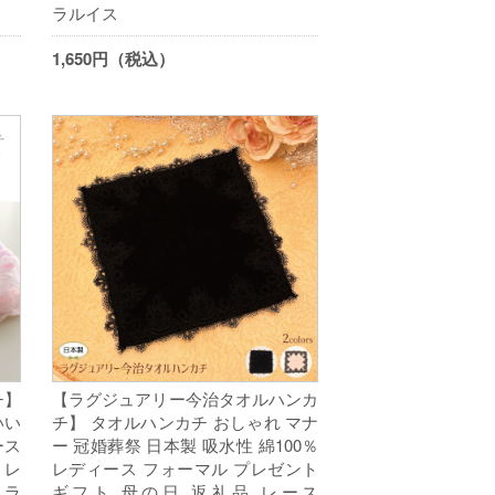
ラルイス
1,650円（税込）
チ】
【ラグジュアリー今治タオルハンカ
いい
チ】 タオルハンカチ おしゃれ マナ
ース
ー 冠婚葬祭 日本製 吸水性 綿100％
 レ
レディース フォーマル プレゼント
キラ
ギフト 母の日 返礼品 レース