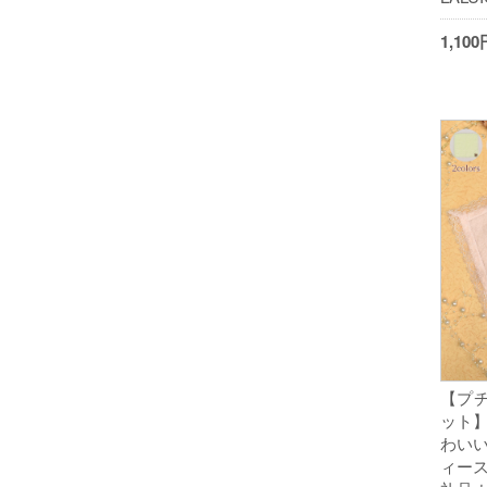
1,1
【プ
ット】
わいい
ィース