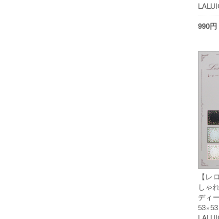
LALU
990
【レロ
しゃれ
ディー
53×
LALU