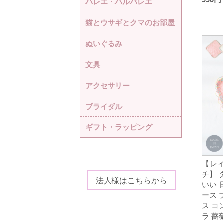
バレエ・ハルバレエ
猫とウサギとクマのお部屋
ぬいぐるみ
文具
アクセサリー
ブライダル
ギフト・ラッピング
【レ
チ】 
法人様はこちらから
いい 
ース 
ス コ
ラ 薔薇