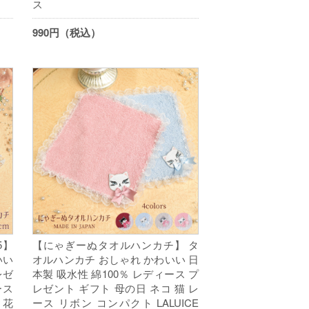
ス
990円（税込）
5】
【にゃぎーぬタオルハンカチ】 タ
いい
オルハンカチ おしゃれ かわいい 日
レゼ
本製 吸水性 綿100％ レディース プ
ース
レゼント ギフト 母の日 ネコ 猫 レ
お花
ース リボン コンパクト LALUICE