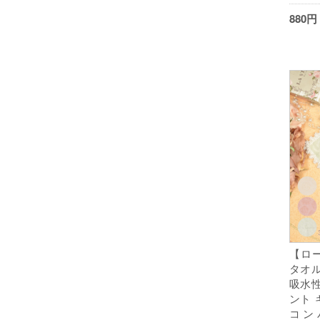
880
【ロー
タオル
吸水性
ント 
コン