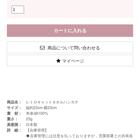
商品について問い合わせる
マイページ
商品名：
レトロキャットタオルハンカチ
サイズ：
縦約23cm 横23cm
素 材：
本体/綿100%
重さ：
23g
原産国：
日本製
詳 細：
【在庫管理】
◆在庫管理には注意を払っておりますが，営業部署との共有在