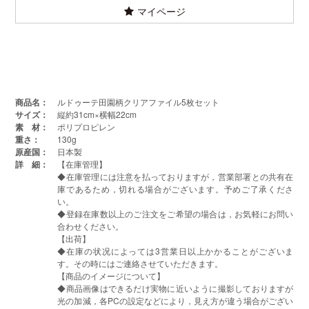
マイページ
商品名：
ルドゥーテ田園柄クリアファイル5枚セット
サイズ：
縦約31cm×横幅22cm
素 材：
ポリプロピレン
重さ：
130g
原産国：
日本製
詳 細：
【在庫管理】
◆在庫管理には注意を払っておりますが，営業部署との共有在
庫であるため，切れる場合がございます。予めご了承くださ
い。
◆登録在庫数以上のご注文をご希望の場合は，お気軽にお問い
合わせください。
【出荷】
◆在庫の状况によっては3営業日以上かかることがございま
す。その時にはご連絡させていただきます。
【商品のイメージについて】
◆商品画像はできるだけ実物に近いように撮影しておりますが
光の加減，各PCの設定などにより，見え方が違う場合がござい