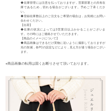
◆在庫管理には注意を払っておりますが，営業部署との共有在
庫であるため，切れる場合がございます。予めご了承くださ
い。
◆登録在庫数以上のご注文をご希望の場合は，お気軽にお問い
合わせください。
【出荷】
◆在庫の状况によっては3営業日以上かかることがございま
す。その時にはご連絡させていただきます。
【商品のイメージについて】
◆商品画像はできるだけ実物に近いように撮影しておりますが
光の加減，各PCの設定などにより，見え方が違う場合がござい
ます。
※商品画像の転用は固くお断りさせて頂いております。