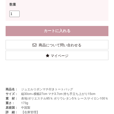
数量
商品について問い合わせる
マイページ
商品名：
ジュエルリボンマチ付きトートバッグ
サイズ：
縦30cm×横幅27cm マチ3.7cm 持ち手立ち上がり15cm
素 材：
表地/ポリエステル95％ ポリウレタン5％ レース/ナイロン100％
重さ：
173g
原産国：
中国製
詳 細：
【在庫管理】