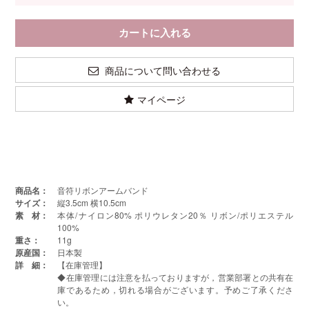
商品について問い合わせる
マイページ
商品名：
音符リボンアームバンド
サイズ：
縦3.5cm 横10.5cm
素 材：
本体/ナイロン80% ポリウレタン20％ リボン/ポリエステル
100%
重さ：
11g
原産国：
日本製
詳 細：
【在庫管理】
◆在庫管理には注意を払っておりますが，営業部署との共有在
庫であるため，切れる場合がございます。予めご了承くださ
い。