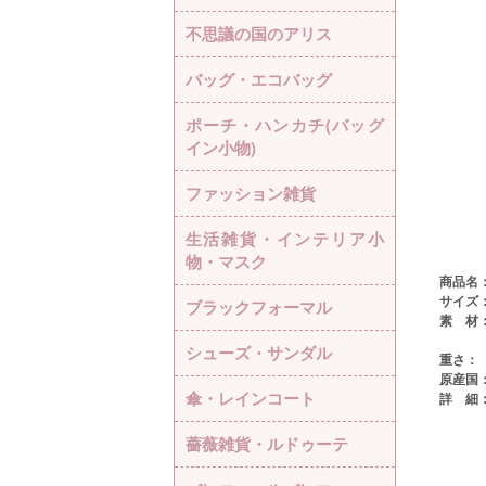
不思議の国のアリス
バッグ・エコバッグ
ポーチ・ハンカチ(バッグ
イン小物)
ファッション雑貨
生活雑貨・インテリア小
物・マスク
商品名
サイズ
ブラックフォーマル
素 材
シューズ・サンダル
重さ：
原産国
傘・レインコート
詳 細
薔薇雑貨・ルドゥーテ