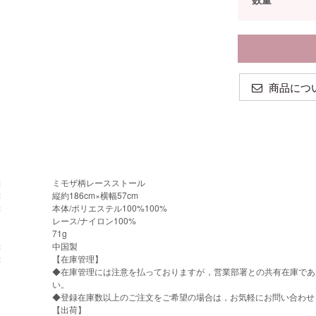
商品につ
：
ミモザ柄レースストール
：
縦約186cm×横幅57cm
：
本体/ポリエステル100%100%
レース/ナイロン100%
71g
：
中国製
：
【在庫管理】
◆在庫管理には注意を払っておりますが，営業部署との共有在庫であ
い。
◆登録在庫数以上のご注文をご希望の場合は，お気軽にお問い合わせ
【出荷】