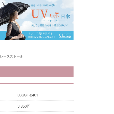
柄レースストール
03SST-2401
3,850
円