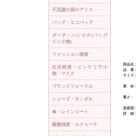
不思議の国のアリス
バッグ・エコバッグ
ポーチ・ハンカチ(バッグ
イン小物)
ファッション雑貨
商品名
生活雑貨・インテリア小
品 番
物・マスク
サイズ
ブラックフォーマル
素 材
重さ：
シューズ・サンダル
原産国
傘・レインコート
詳 細
薔薇雑貨・ルドゥーテ