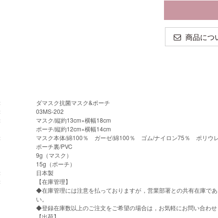
商品につ
：
ダマスク抗菌マスク&ポーチ
：
03MS-202
：
マスク/縦約13cm×横幅18cm
ポーチ/縦約12cm×横幅14cm
：
マスク本体/綿100％ ガーゼ/綿100％ ゴム/ナイロン75％ ポリウ
ポーチ裏/PVC
9g（マスク）
15g（ポーチ）
：
日本製
：
【在庫管理】
◆在庫管理には注意を払っておりますが，営業部署との共有在庫であ
い。
◆登録在庫数以上のご注文をご希望の場合は，お気軽にお問い合わせ
【出荷】