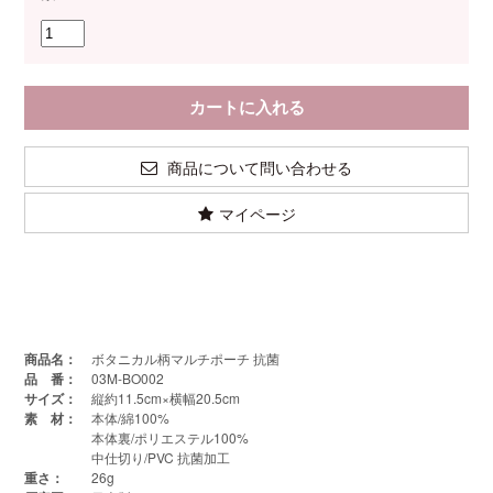
商品について問い合わせる
マイページ
商品名：
ボタニカル柄マルチポーチ 抗菌
品 番：
03M-BO002
サイズ：
縦約11.5cm×横幅20.5cm
素 材：
本体/綿100%
本体裏/ポリエステル100%
中仕切り/PVC 抗菌加工
重さ：
26g