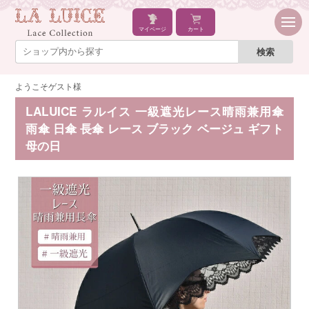
マイページ
カート
ようこそゲスト様
LALUICE ラルイス 一級遮光レース晴雨兼用傘
雨傘 日傘 長傘 レース ブラック ベージュ ギフト
母の日