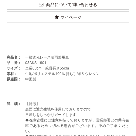
商品について問い合わせる
マイページ
商品名：
一級遮光レース晴雨兼用傘
品 番：
03AKS-1901
サイズ：
全長88cm 親骨長さ55cm
素材：
生地/ポリエステル100% 持ち手/ポリウレタン
原産国：
中国製
詳 細：
【特徴】
裏面に遮光生地を使用しておりますので
日差しをしっかりガードします。
◆在庫管理には注意を払っておりますが，営業部署との共有在
庫であるため，切れる場合がございます。予めご了承くださ
い。