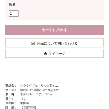
数量
商品について問い合わせる
マイページ
商品名：
クララダブルフリル巾着ミニ
サイズ：
縦約22cm 横幅18cm 奥行4cm
素 材：
本体/ポリエステル100%
重さ：
16g
原産国：
中国製
詳 細：
【在庫管理】