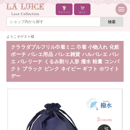
マイページ
カート
ようこそゲスト様
クララダブルフリル巾着ミニ 巾着 小物入れ 化粧
ポーチ バレエ用品 バレエ雑貨 ハルバレエ バレ
エ バレリーナ くるみ割り人形 撥水 軽量 コンパ
クト ブラック ピンク ネイビー ギフト ホワイト
デー