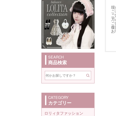
現
ご
ご
万
ご
復
お
SEARCH
商品検索
CATEGORY
カテゴリー
ロリィタファッション