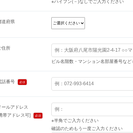
※ハイフン(－)なしでご入力ください
都道府県
ご住所
ビル名階数・マンション名部屋番号など
電話番号
必須
メールアドレス
[携帯アドレス可]
必須
※半角でご入力ください
確認のためもう一度ご入力ください