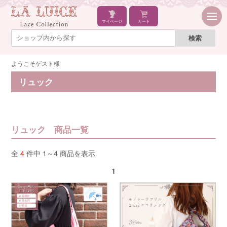
マイページ
カート
ようこそゲスト様
リュック
リュック 商品一覧
全
4
件中 1～4 商品を表示
1