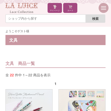
マイページ
カート
ようこそゲスト様
文具
文具 商品一覧
全
22
件中 1～22 商品を表示
1