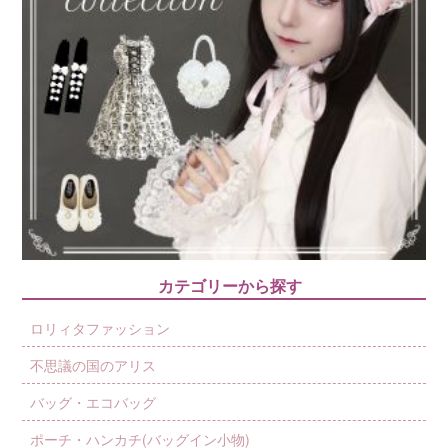
カテゴリーから探す
ロリィタファッション
不思議の国のアリス
バッグ・エコバッグ
ポーチ・ハンカチ(バッグイン小物)