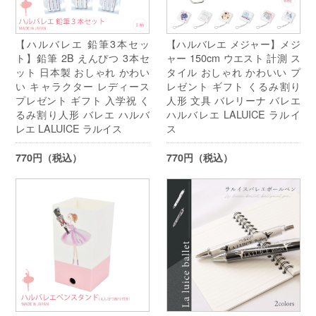
【ハルバレエ 鉛筆3本セッ
【ハルバレエ メジャー】メジ
ト】鉛筆 2B えんぴつ 3本セ
ャー 150cm ウエスト 計測 ス
ット 日本製 おしゃれ かわい
タイル おしゃれ かわいい プ
い キャラクター レディース
レゼント ギフト くるみ割り
プレゼント ギフト 入学祝 く
人形 文具 バレリーナ バレエ
るみ割り人形 バレエ ハルバ
ハルバレエ LALUICE ラルイ
レエ LALUICE ラルイス
ス
770円（税込）
770円（税込）