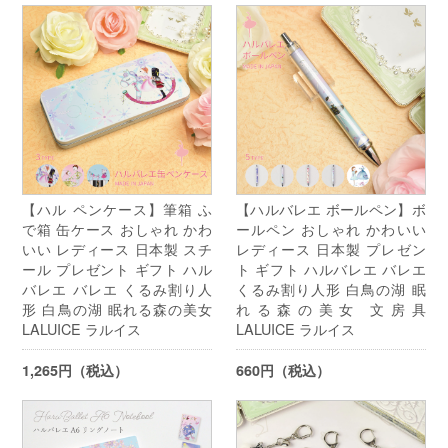
【ハル ペンケース】筆箱 ふ
【ハルバレエ ボールペン】ボ
で箱 缶ケース おしゃれ かわ
ールペン おしゃれ かわいい
いい レディース 日本製 スチ
レディース 日本製 プレゼン
ール プレゼント ギフト ハル
ト ギフト ハルバレエ バレエ
バレエ バレエ くるみ割り人
くるみ割り人形 白鳥の湖 眠
形 白鳥の湖 眠れる森の美女
れる森の美女 文房具
LALUICE ラルイス
LALUICE ラルイス
1,265円（税込）
660円（税込）