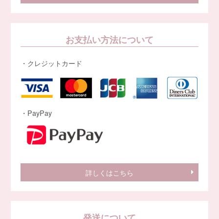
お支払い方法について
・クレジットカード
・PayPay
詳しくはこちら
発送について