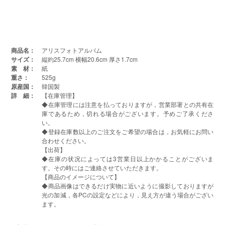
商品名：
アリスフォトアルバム
サイズ：
縦約25.7cm 横幅20.6cm 厚さ1.7cm
素 材：
紙
重さ：
525g
原産国：
韓国製
詳 細：
【在庫管理】
◆在庫管理には注意を払っておりますが，営業部署との共有在
庫であるため，切れる場合がございます。予めご了承くださ
い。
◆登録在庫数以上のご注文をご希望の場合は，お気軽にお問い
合わせください。
【出荷】
◆在庫の状况によっては3営業日以上かかることがございま
す。その時にはご連絡させていただきます。
【商品のイメージについて】
◆商品画像はできるだけ実物に近いように撮影しておりますが
光の加減，各PCの設定などにより，見え方が違う場合がござい
ます。