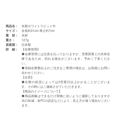
商品名：
木製ホワイトラビット中
サイズ：
全長約31cm 厚さ約7cm
素 材：
木材
重さ：
127g
原産国：
日本製
詳 細：
【在庫管理】
◆在庫管理には注意を払っておりますが，営業部署との共有在
庫であるため，切れる場合がございます。予めご了承くださ
い。
◆登録在庫数以上のご注文をご希望の場合は，お気軽にお問い
合わせください。
【出荷】
◆在庫の状况によっては3営業日以上かかることがございま
す。その時にはご連絡させていただきます。
【商品のイメージについて】
◆商品画像はできるだけ実物に近いように撮影しておりますが
光の加減，各PCの設定などにより，見え方が違う場合がござい
ます。