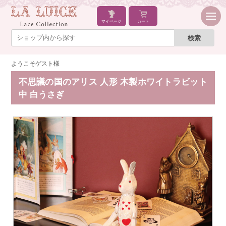
マイページ
カート
ようこそゲスト様
不思議の国のアリス 人形 木製ホワイトラビット
中 白うさぎ