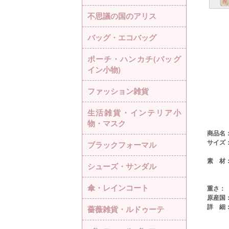
不思議の国のアリス
バッグ・エコバッグ
ポーチ・ハンカチ(バッグ
イン小物)
ファッション雑貨
生活雑貨・インテリア小
物・マスク
商品名
サイズ
ブラックフォーマル
素 材
シューズ・サンダル
傘・レインコート
重さ：
原産国
詳 細
薔薇雑貨・ルドゥーテ