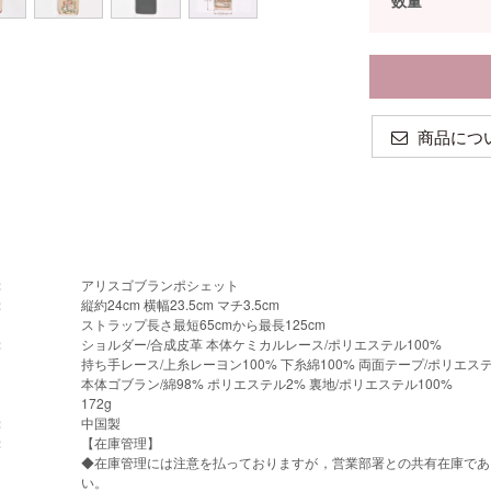
数量
商品につ
：
アリスゴブランポシェット
：
縦約24cm 横幅23.5cm マチ3.5cm
ストラップ長さ最短65cmから最長125cm
：
ショルダー/合成皮革 本体ケミカルレース/ポリエステル100%
持ち手レース/上糸レーヨン100% 下糸綿100% 両面テープ/ポリエステ
本体ゴブラン/綿98% ポリエステル2% 裏地/ポリエステル100%
172g
：
中国製
：
【在庫管理】
◆在庫管理には注意を払っておりますが，営業部署との共有在庫であ
い。