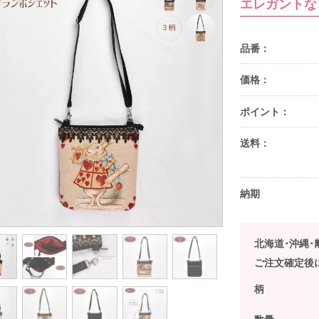
エレガントな
品番：
価格：
ポイント：
送料：
納期
北海道･沖縄
ご注文確定後
柄