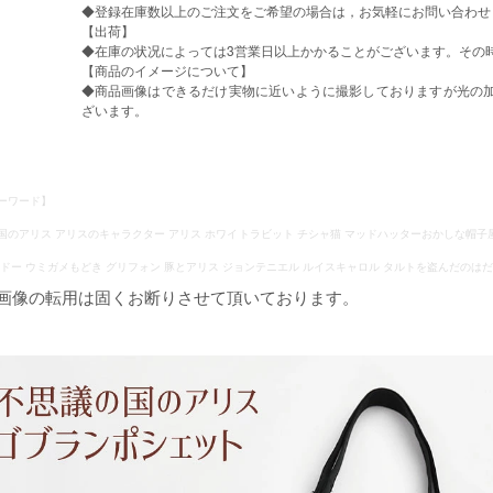
◆登録在庫数以上のご注文をご希望の場合は，お気軽にお問い合わせ
【出荷】
◆在庫の状况によっては3営業日以上かかることがございます。その
【商品のイメージについて】
◆商品画像はできるだけ実物に近いように撮影しておりますが光の加
ざいます。
ーワード】
国のアリス アリスのキャラクター アリス ホワイトラビット チシャ猫 マッドハッターおかしな帽子
ードー ウミガメもどき グリフォン 豚とアリス ジョンテニエル ルイスキャロル タルトを盗んだのは
品画像の転用は固くお断りさせて頂いております。