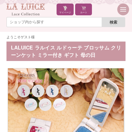
マイページ
カート
ようこそゲスト様
LALUICE ラルイス ルドゥーテ ブロッサム クリ
ーンケット ミラー付き ギフト 母の日