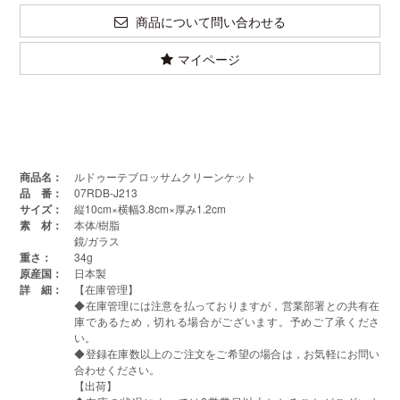
商品について問い合わせる
マイページ
商品名：
ルドゥーテブロッサムクリーンケット
品 番：
07RDB-J213
サイズ：
縦10cm×横幅3.8cm×厚み1.2cm
素 材：
本体/樹脂
鏡/ガラス
重さ：
34g
原産国：
日本製
詳 細：
【在庫管理】
◆在庫管理には注意を払っておりますが，営業部署との共有在
庫であるため，切れる場合がございます。予めご了承くださ
い。
◆登録在庫数以上のご注文をご希望の場合は，お気軽にお問い
合わせください。
【出荷】