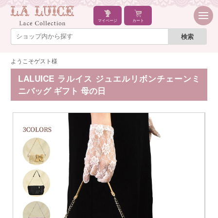
マイページ
カート
ようこそゲスト様
LALUICE ラルイス ジュエルリボンチェーンミ
ニバッグ ギフト 母の日