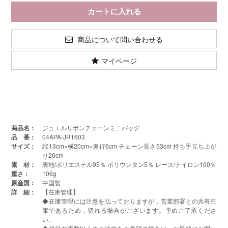
商品について問い合わせる
マイページ
商品名：
ジュエルリボンチェーンミニバッグ
品 番：
04APA-JR1603
サイズ：
縦13cm×横20cm×奥行6cm チェーン長さ53cm 持ち手立ち上が
り20cm
素 材：
表地/ポリエステル95％ ポリウレタン5％ レース/ナイロン100％
重さ：
106g
原産国：
中国製
詳 細：
【在庫管理】
◆在庫管理には注意を払っておりますが，営業部署との共有在
庫であるため，切れる場合がございます。予めご了承くださ
い。