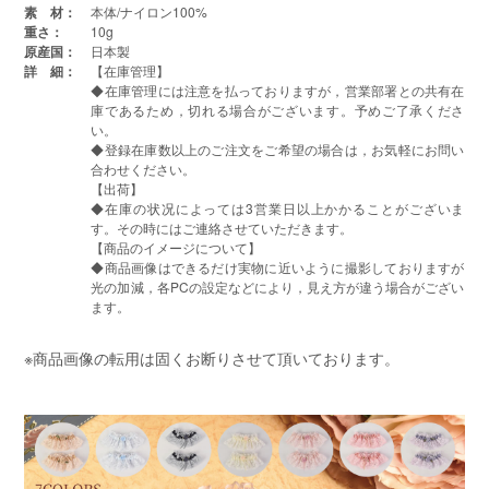
素 材：
本体/ナイロン100%
重さ：
10g
原産国：
日本製
詳 細：
【在庫管理】
◆在庫管理には注意を払っておりますが，営業部署との共有在
庫であるため，切れる場合がございます。予めご了承くださ
い。
◆登録在庫数以上のご注文をご希望の場合は，お気軽にお問い
合わせください。
【出荷】
◆在庫の状况によっては3営業日以上かかることがございま
す。その時にはご連絡させていただきます。
【商品のイメージについて】
◆商品画像はできるだけ実物に近いように撮影しておりますが
光の加減，各PCの設定などにより，見え方が違う場合がござい
ます。
※商品画像の転用は固くお断りさせて頂いております。