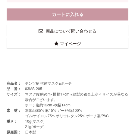
商品について問い合わせる
マイページ
商品名：
チンツ柄 抗菌マスク&ポーチ
品 番：
03MS-205
サイズ：
マスク縦約9cm×横幅17cm ※縫製の都合上少々サイズが異なる
場合がございます。
ポーチ縦約12cm×横幅14cm
素 材：
本体/綿85% 麻15% ガーゼ/綿100%
ゴム/ナイロン75% ポリウレタン25% ポーチ裏/PVC
重さ：
10g(マスク)
21g(ポーチ)
原産国：
日本製