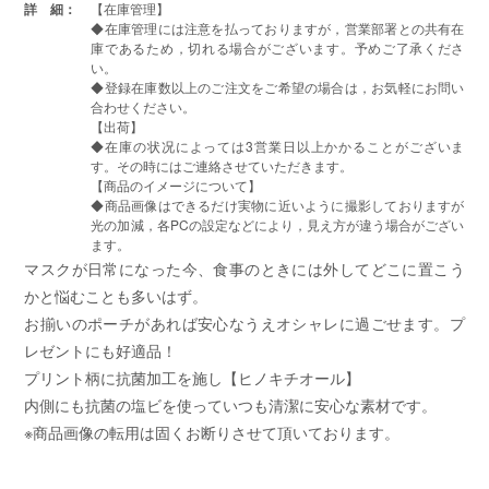
詳 細：
【在庫管理】
◆在庫管理には注意を払っておりますが，営業部署との共有在
庫であるため，切れる場合がございます。予めご了承くださ
い。
◆登録在庫数以上のご注文をご希望の場合は，お気軽にお問い
合わせください。
【出荷】
◆在庫の状况によっては3営業日以上かかることがございま
す。その時にはご連絡させていただきます。
【商品のイメージについて】
◆商品画像はできるだけ実物に近いように撮影しておりますが
光の加減，各PCの設定などにより，見え方が違う場合がござい
ます。
マスクが日常になった今、食事のときには外してどこに置こう
かと悩むことも多いはず。
お揃いのポーチがあれば安心なうえオシャレに過ごせます。プ
レゼントにも好適品！
プリント柄に抗菌加工を施し【ヒノキチオール】
内側にも抗菌の塩ビを使っていつも清潔に安心な素材です。
※商品画像の転用は固くお断りさせて頂いております。