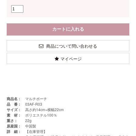
商品について問い合わせる
マイページ
商品名：
マルチポーチ
品 番：
03AF-R03
サイズ：
高さ約14cm×横幅22cm
素 材：
ポリエステル100％
重さ：
22g
原産国：
中国製
詳 細：
【在庫管理】