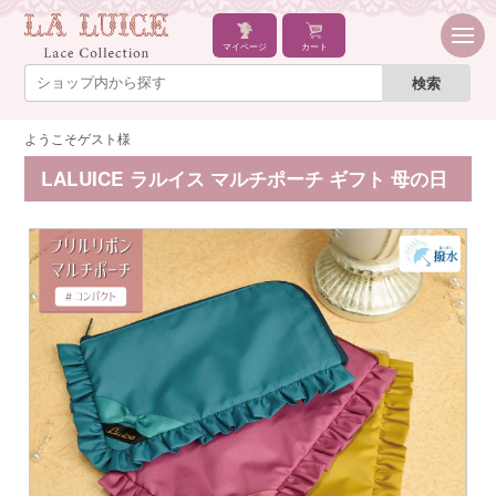
マイページ
カート
ようこそゲスト様
LALUICE ラルイス マルチポーチ ギフト 母の日