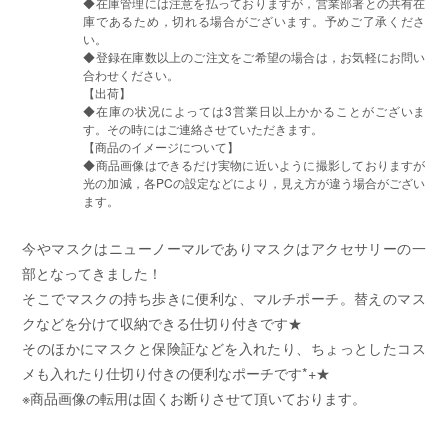
◆在庫管理には注意を払っておりますが，営業部署との共有在
庫であるため，切れる場合がございます。予めご了承くださ
い。
◆登録在庫数以上のご注文をご希望の場合は，お気軽にお問い
合わせください。
【出荷】
◆在庫の状况によっては3営業日以上かかることがございま
す。その時にはご連絡させていただきます。
【商品のイメージについて】
◆商品画像はできるだけ実物に近いように撮影しておりますが
光の加減，各PCの設定などにより，見え方が違う場合がござい
ます。
今やマスクはニューノーマルでありマスクはアクセサリーの一
部となってきました！
そこでマスクの持ち歩きに便利な、マルチポーチ。替えのマス
クなどを分けて収納できる仕切り付きです★
そのほかにマスクと保険証などを入れたり、ちょっとしたコス
メも入れたり仕切り付きの便利なポーチです*+★
※商品画像の転用は固くお断りさせて頂いております。