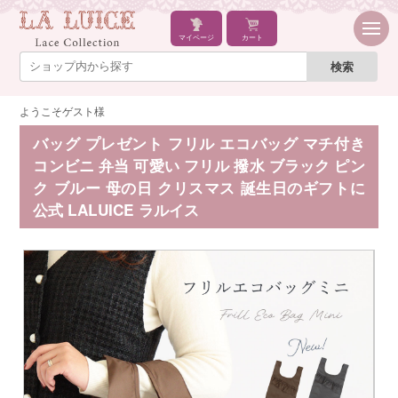
マイページ
カート
ようこそゲスト様
バッグ プレゼント フリル エコバッグ マチ付き
コンビニ 弁当 可愛い フリル 撥水 ブラック ピン
ク ブルー 母の日 クリスマス 誕生日のギフトに
公式 LALUICE ラルイス