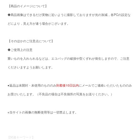
【商品のイメージについて】
◆商品画像はできるだけ実物に近いように撮影しておりますが光の加減，各PCの設定な
どにより，見え方が違う場合がございます。
【そのほかのご注意点について】
◆ご使用上の注意
重いものを入れられるなどは、エコバッグの破損や型くずれが発生しますので、ご注意
くださいますようお願いします。
返品・交換
●返品は未開封・未使用のもののみ
到着後10日以内
にメールでご連絡いただいたもののみ
お受けいたします。（不良品の場合は不良個所の写真をお送りください。）
画像の無断使用について
※当サイトの画像の無断使用等は一切禁止します。
【関連キーワード】