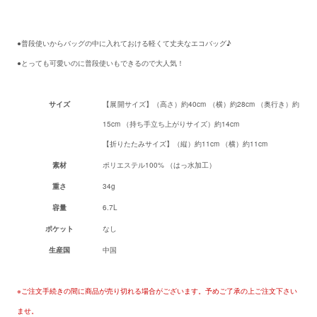
LA LUICE フリルコンビニエコバッグ
●普段使いからバッグの中に入れておける軽くて丈夫なエコバッグ♪
●とっても可愛いのに普段使いもできるので大人気！
商品情報
サイズ
【展開サイズ】（高さ）約40cm （横）約28cm （奥行き）約
15cm （持ち手立ち上がりサイズ）約14cm
【折りたたみサイズ】（縦）約11cm （横）約11cm
素材
ポリエステル100% （はっ水加工）
重さ
34g
容量
6.7L
ポケット
なし
生産国
中国
必ずお読み下さい
※ご注文手続きの間に商品が売り切れる場合がございます。予めご了承の上ご注文下さい
ませ。