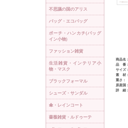
不思議の国のアリス
バッグ・エコバッグ
ポーチ・ハンカチ(バッグ
イン小物)
ファッション雑貨
商品名
生活雑貨・インテリア小
品 番
物・マスク
サイズ
素 材
重さ：
ブラックフォーマル
原産国
詳 細
シューズ・サンダル
傘・レインコート
薔薇雑貨・ルドゥーテ