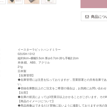
商品につ
：
イースターラビットハンドミラー
：
02USH-1312
：
縦約9cm×横幅5.5cm 厚み0.7cm 持ち手幅2.2cm
：
本体/鏡、ABS、アクリル
21g
：
日本製
：
【在庫管理】
◆在庫管理には注意を払っておりますが，営業部署との共有在庫であ
い。
◆登録在庫数以上のご注文をご希望の場合は，お気軽にお問い合わせ
【出荷】
◆在庫の状况によっては3営業日以上かかることがございます。その
【商品のイメージについて】
◆商品画像はできるだけ実物に近いように撮影しておりますが光の加