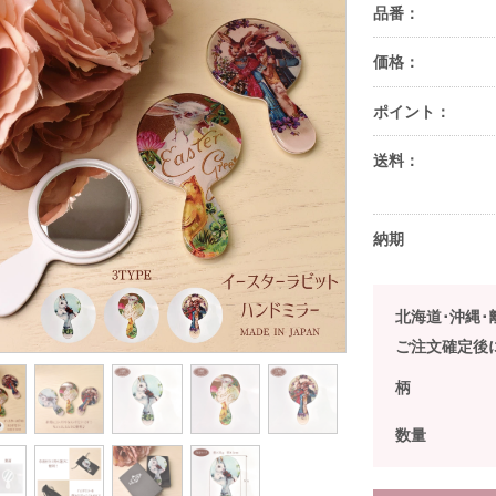
品番：
価格：
ポイント：
送料：
納期
北海道･沖縄
ご注文確定後
柄
数量