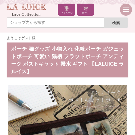
マイページ
カート
ようこそゲスト様
ポーチ 猫グッズ 小物入れ 化粧ポーチ ガジェッ
トポーチ 可愛い 猫柄 フラットポーチ アンティ
ーク ポストキャット 撥水 ギフト 【LALUICE ラ
ルイス】