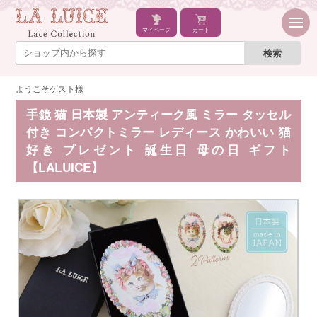
マイページ
カート
ようこそゲスト様
手鏡 猫 日本製 アンティーク風 ミラー タッセル
付き コンパクトミラー レディース かわいい 猫
好き プレゼント 誕生日 母の日 ギフト
【LALUICE】