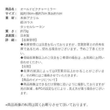
商品名：
オールドピクチャーミラー
サイズ：
縦約18cm×横約7cm 厚み約1cm
素 材：
本体/アクリル
鏡/ガラス
タッセル/レーヨン
重 さ：
約73g
原産国：
日本製
詳 細：
【在庫管理】
◆在庫管理には注意を払っておりますが，営業部署との共有在
庫であるため，切れる場合がございます。予めご了承くださ
い。
◆登録在庫数以上のご注文をご希望の場合は，お気軽にお問い
合わせください。
【出荷】
◆在庫の状况によっては3営業日以上かかることがございま
す。その時にはご連絡させていただきます。
【商品のイメージについて】
◆商品画像はできるだけ実物に近いように撮影しておりますが
光の加減，各PCの設定などにより，見え方が違う場合がござい
ます。
※商品画像の転用は固くお断りさせて頂いております。