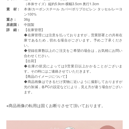
（本体サイズ）縦約5.9cm 横幅3.5cm 奥行1.3cm
素 材：
本体/カーボンスチール カバー/ポリプロピレン タッセル/レーヨ
ン100%
重さ：
36g
原産国：
中国製
詳 細：
【在庫管理】
◆在庫管理には注意を払っておりますが，営業部署との共有在
庫であるため，切れる場合がございます。予めご了承くださ
い。
◆登録在庫数以上のご注文をご希望の場合は，お気軽にお問い
合わせください。
【出荷】
◆在庫の状况によっては3営業日以上かかることがございま
す。その時にはご連絡させていただきます。
【商品のイメージについて】
◆商品画像はできるだけ実物に近いように撮影しておりますが
光の加減，各PCの設定などにより，見え方が違う場合がござい
ます。
※商品画像の転用は固くお断りさせて頂いております。