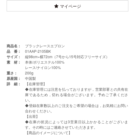
マイページ
商品名：
ブラックレースエプロン
品 番：
01AAP-2105BK
サイズ：
縦98cm×横72cm（7号から15号対応フリーサイズ）
素 材：
本体/ポリエステル100%
レース/ナイロン100%
重さ：
200g
原産国：
中国製
詳 細：
【在庫管理】
◆在庫管理には注意を払っておりますが，営業部署との共有在
庫であるため，切れる場合がございます。予めご了承くださ
い。
◆登録在庫数以上のご注文をご希望の場合は，お気軽にお問い
合わせください。
【出荷】
◆在庫の状况によっては3営業日以上かかることがございま
す。その時にはご連絡させていただきます。
【商品のイメージについて】