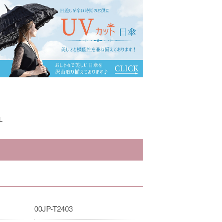
L
00JP-T2403