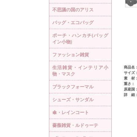
不思議の国のアリス
バッグ・エコバッグ
ポーチ・ハンカチ(バッグ
イン小物)
ファッション雑貨
生活雑貨・インテリア小
商品名
サイズ
物・マスク
素 材
重さ：
ブラックフォーマル
原産国
詳 細
シューズ・サンダル
傘・レインコート
薔薇雑貨・ルドゥーテ