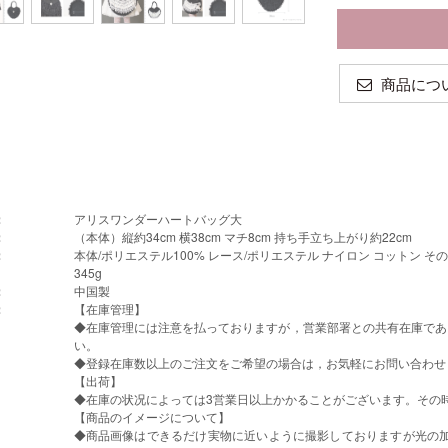
商品につ
：
アリスワンダーハートバッグ大
：
（本体）縦約34cm 横38cm マチ8cm 持ち手立ち上がり約22cm
：
本体/ポリエステル100% レース/ポリエステル ナイロン コットン そ
345g
：
中国製
：
【在庫管理】
◆在庫管理には注意を払っておりますが，営業部署との共有在庫であ
い。
◆登録在庫数以上のご注文をご希望の場合は，お気軽にお問い合わせ
【出荷】
◆在庫の状况によっては3営業日以上かかることがございます。その
【商品のイメージについて】
◆商品画像はできるだけ実物に近いように撮影しておりますが光の加