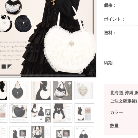
価格：
ポイント：
送料：
納期
北海道,沖縄
ご注文確定後
カラー
数量